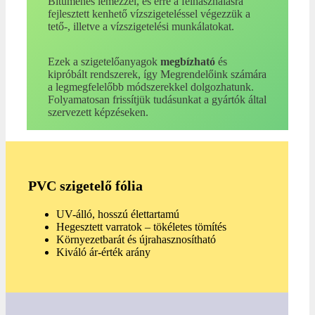
Bitumenes lemezzel, és erre a felhasználásra
fejlesztett kenhető vízszigeteléssel végezzük a
tető-, illetve a vízszigetelési munkálatokat.
Ezek a szigetelőanyagok
megbízható
és
kipróbált rendszerek, így Megrendelőink számára
a legmegfelelőbb módszerekkel dolgozhatunk.
Folyamatosan frissítjük tudásunkat a gyártók által
szervezett képzéseken.
PVC szigetelő fólia
UV-álló, hosszú élettartamú
Hegesztett varratok – tökéletes tömítés
Környezetbarát és újrahasznosítható
Kiváló ár-érték arány