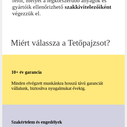
felől, melyet a legkorszerűbb anyagok és
gyártóik ellenőrizhető
szakkivitelezőiként
végezzük el.
Miért válassza a Tetőpajzsot?
10+ év garancia
Minden elvégzett munkánkra hosszú távú garanciát
vállalunk, biztosítva nyugalmukat évekig.
Szakértelem és engedélyek