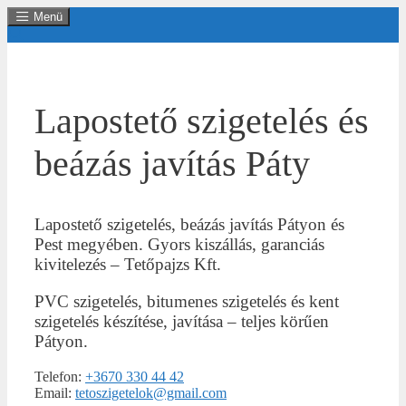
Kilépés
Menü
a
tartalomba
Lapostető szigetelés és
beázás javítás Páty
Lapostető szigetelés, beázás javítás Pátyon és
Pest megyében. Gyors kiszállás, garanciás
kivitelezés – Tetőpajzs Kft.
PVC szigetelés, bitumenes szigetelés és kent
szigetelés készítése, javítása – teljes körűen
Pátyon.
Telefon:
+3670 330 44 42
Email:
tetoszigetelok@gmail.com