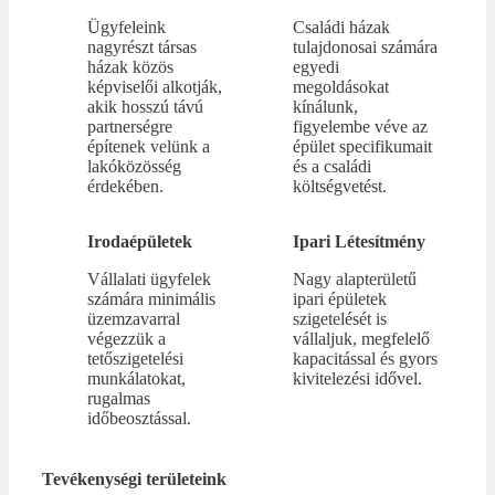
Ügyfeleink
Családi házak
nagyrészt társas
tulajdonosai számára
házak közös
egyedi
képviselői alkotják,
megoldásokat
akik hosszú távú
kínálunk,
partnerségre
figyelembe véve az
építenek velünk a
épület specifikumait
lakóközösség
és a családi
érdekében.
költségvetést.
Irodaépületek
Ipari Létesítmény
Vállalati ügyfelek
Nagy alapterületű
számára minimális
ipari épületek
üzemzavarral
szigetelését is
végezzük a
vállaljuk, megfelelő
tetőszigetelési
kapacitással és gyors
munkálatokat,
kivitelezési idővel.
rugalmas
időbeosztással.
Tevékenységi területeink