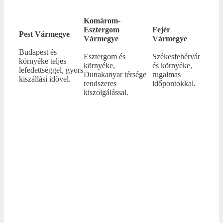
Komárom-
Esztergom
Fejér
Pest Vármegye
Vármegye
Vármegye
Budapest és
Esztergom és
Székesfehérvár
környéke teljes
környéke,
és környéke,
lefedettséggel, gyors
Dunakanyar térsége
rugalmas
kiszállási idővel.
rendszeres
időpontokkal.
kiszolgálással.