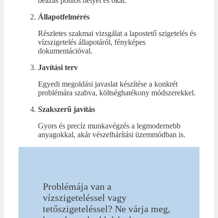
beázás pontos helyét és okát.
Állapotfelmérés
Részletes szakmai vizsgálat a lapostető szigetelés és
vízszigetelés állapotáról, fényképes
dokumentációval.
Javítási terv
Egyedi megoldási javaslat készítése a konkrét
problémára szabva, költséghatékony módszerekkel.
Szakszerű javítás
Gyors és precíz munkavégzés a legmodernebb
anyagokkal, akár vészelhárítási üzemmódban is.
Problémája van a
vízszigeteléssel vagy
tetőszigeteléssel? Ne várja meg,