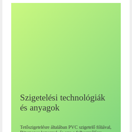
Szigetelési technológiák
és anyagok
Tetőszigetelésre általában PVC szigetelő fóliával,