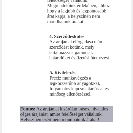
felelősséget vállalunk.
Megrendelőink érdekében, ahhoz
hogy a legjobb és legpontosabb
árat kapja, a helyszínen nem
mondhatunk árakat!
4. Szerződéskötés
Az árajánlat elfogadása után
szerződést kötünk, mely
tartalmazza a garanciát,
határidőket és fizetési ütemezést.
5. Kivitelezés
Precíz munkavégzés a
legkorszerűbb anyagokkal,
folyamatos kapcsolattartással és
minőség ellenőrzéssel.
Fontos:
Az árajánlat kizárólag írásos, hivatalos
céges árajánlat, amire felelősséget vállalunk.
Helyszínen ezért nem mondhatunk árakat!