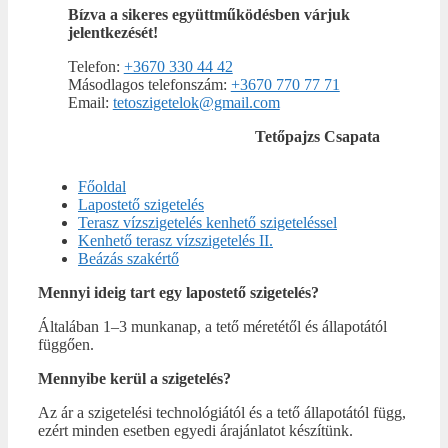
Bízva a sikeres együttműködésben várjuk
jelentkezését!
Telefon:
+3670 330 44 42
Másodlagos telefonszám:
+3670 770 77 71
Email:
tetoszigetelok@gmail.com
Tetőpajzs Csapata
Főoldal
Lapostető szigetelés
Terasz vízszigetelés kenhető szigeteléssel
Kenhető terasz vízszigetelés II.
Beázás szakértő
Mennyi ideig tart egy lapostető szigetelés?
Általában 1–3 munkanap, a tető méretétől és állapotától
függően.
Mennyibe kerül a szigetelés?
Az ár a szigetelési technológiától és a tető állapotától függ,
ezért minden esetben egyedi árajánlatot készítünk.