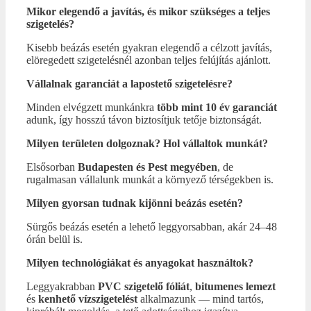
Mikor elegendő a javítás, és mikor szükséges a teljes
szigetelés?
Kisebb beázás esetén gyakran elegendő a célzott javítás,
elöregedett szigetelésnél azonban teljes felújítás ajánlott.
Vállalnak garanciát a lapostető szigetelésre?
Minden elvégzett munkánkra
több mint 10 év garanciát
adunk, így hosszú távon biztosítjuk tetője biztonságát.
Milyen területen dolgoznak? Hol vállaltok munkát?
Elsősorban
Budapesten és Pest megyében
, de
rugalmasan vállalunk munkát a környező térségekben is.
Milyen gyorsan tudnak kijönni beázás esetén?
Sürgős beázás esetén a lehető leggyorsabban, akár 24–48
órán belül is.
Milyen technológiákat és anyagokat használtok?
Leggyakrabban
PVC szigetelő fóliát
,
bitumenes lemezt
és
kenhető vízszigetelést
alkalmazunk — mind tartós,