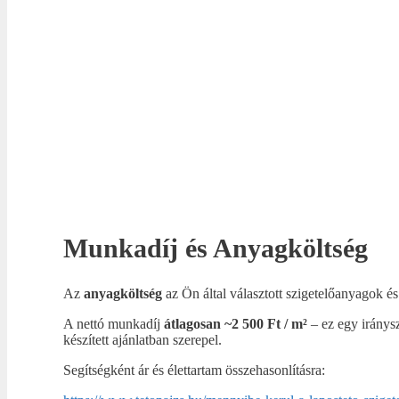
Munkadíj és Anyagköltség
Az
anyagköltség
az Ön által választott szigetelőanyagok é
A nettó munkadíj
átlagosan ~2 500 Ft / m²
– ez egy iránysz
készített ajánlatban szerepel.
Segítségként ár és élettartam összehasonlításra: