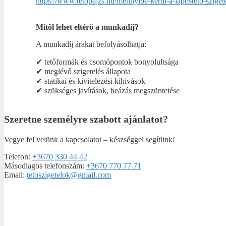
https://www.tetopajzs.hu/mennyibe-kerul-a-laposteto-szigete
Mitől lehet eltérő a munkadíj?
A munkadíj árakat befolyásolhatja:
✔ tetőformák és csomópontok bonyolultsága
✔ meglévő szigetelés állapota
✔ statikai és kivitelezési kihívások
✔ szükséges javítások, beázás megszüntetése
Szeretne személyre szabott ajánlatot?
Vegye fel velünk a kapcsolatot – készséggel segítünk!
Telefon:
+3670 330 44 42
Másodlagos telefonszám:
+3670 770 77 71
Email:
tetoszigetelok@gmail.com