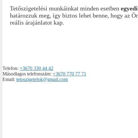
Tetőszigetelési munkáinkat minden esetben
egyedi
határozzuk meg, így biztos lehet benne, hogy az Ön 
reális árajánlatot kap.
Telefon:
+3670 330 44 42
Másodlagos telefonszám:
+3670 770 77 71
Email:
tetoszigetelok@gmail.com