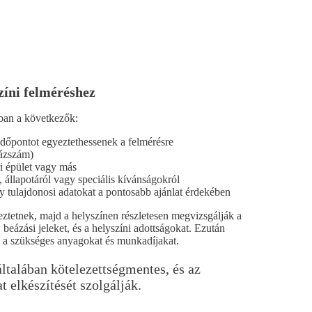
zíni felméréshez
ában a következők:
időpontot egyeztethessenek a felmérésre
házszám)
ri épület vagy más
, állapotáról vagy speciális kívánságokról
gy tulajdonosi adatokat a pontosabb ajánlat érdekében
ztetnek, majd a helyszínen részletesen megvizsgálják a
, beázási jeleket, és a helyszíni adottságokat. Ezután
za a szükséges anyagokat és munkadíjakat.
ltalában kötelezettségmentes, és az
t elkészítését szolgálják.