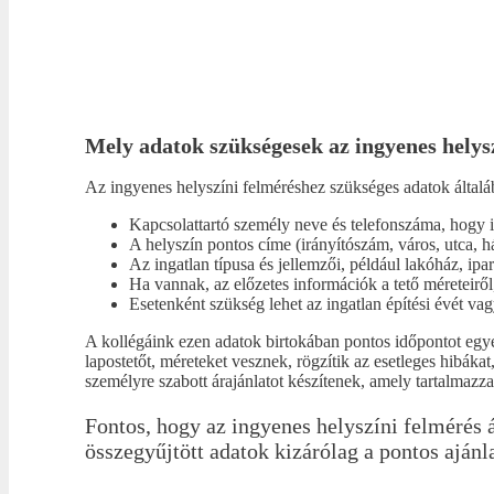
Mely adatok szükségesek az ingyenes helys
Az ingyenes helyszíni felméréshez szükséges adatok által
Kapcsolattartó személy neve és telefonszáma, hogy 
A helyszín pontos címe (irányítószám, város, utca, 
Az ingatlan típusa és jellemzői, például lakóház, ipa
Ha vannak, az előzetes információk a tető méreteiről
Esetenként szükség lehet az ingatlan építési évét va
A kollégáink ezen adatok birtokában pontos időpontot egye
lapostetőt, méreteket vesznek, rögzítik az esetleges hibákat
személyre szabott árajánlatot készítenek, amely tartalmaz
Fontos, hogy az ingyenes helyszíni felmérés á
összegyűjtött adatok kizárólag a pontos ajánla