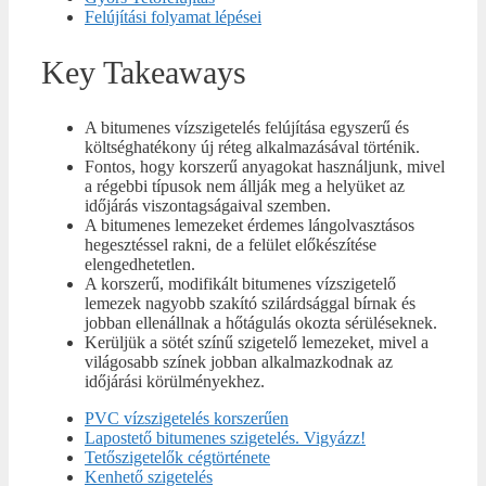
Felújítási folyamat lépései
Key Takeaways
A bitumenes vízszigetelés felújítása egyszerű és
költséghatékony új réteg alkalmazásával történik.
Fontos, hogy korszerű anyagokat használjunk, mivel
a régebbi típusok nem állják meg a helyüket az
időjárás viszontagságaival szemben.
A bitumenes lemezeket érdemes lángolvasztásos
hegesztéssel rakni, de a felület előkészítése
elengedhetetlen.
A korszerű, modifikált bitumenes vízszigetelő
lemezek nagyobb szakító szilárdsággal bírnak és
jobban ellenállnak a hőtágulás okozta sérüléseknek.
Kerüljük a sötét színű szigetelő lemezeket, mivel a
világosabb színek jobban alkalmazkodnak az
időjárási körülményekhez.
PVC vízszigetelés korszerűen
Lapostető bitumenes szigetelés. Vigyázz!
Tetőszigetelők cégtörténete
Kenhető szigetelés