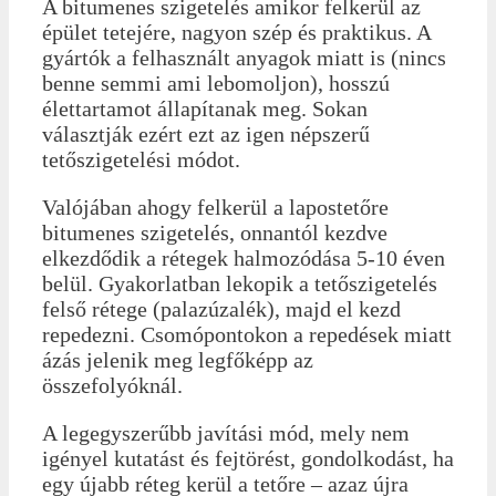
A bitumenes szigetelés amikor felkerül az
épület tetejére, nagyon szép és praktikus. A
gyártók a felhasznált anyagok miatt is (nincs
benne semmi ami lebomoljon), hosszú
élettartamot állapítanak meg. Sokan
választják ezért ezt az igen népszerű
tetőszigetelési módot.
Valójában ahogy felkerül a lapostetőre
bitumenes szigetelés, onnantól kezdve
elkezdődik a rétegek halmozódása 5-10 éven
belül. Gyakorlatban lekopik a tetőszigetelés
felső rétege (palazúzalék), majd el kezd
repedezni. Csomópontokon a repedések miatt
ázás jelenik meg legfőképp az
összefolyóknál.
A legegyszerűbb javítási mód, mely nem
igényel kutatást és fejtörést, gondolkodást, ha
egy újabb réteg kerül a tetőre – azaz újra