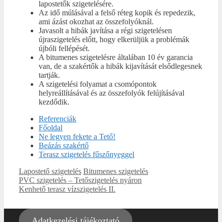
lapostetők szigetelésére.
Az idő múlásával a felső réteg kopik és repedezik,
ami ázást okozhat az összefolyóknál.
Javasolt a hibák javítása a régi szigetelésen
újraszigetelés előtt, hogy elkerüljük a problémák
újbóli fellépését.
A bitumenes szigetelésre általában 10 év garancia
van, de a szakértők a hibák kijavítását elsődlegesnek
tartják.
A szigetelési folyamat a csomópontok
helyreállításával és az összefolyók felújításával
kezdődik.
Referenciák
Főoldal
Ne legyen fekete a Tető!
Beázás szakértő
Terasz szigetelés fűszőnyeggel
Kategória
Címkék
Lapostető szigetelés
Bitumenes szigetelés
PVC szigetelés – Tetőszigetelés nyáron
Kenhető terasz vízszigetelés II.
Adatkezelési tájékoztató