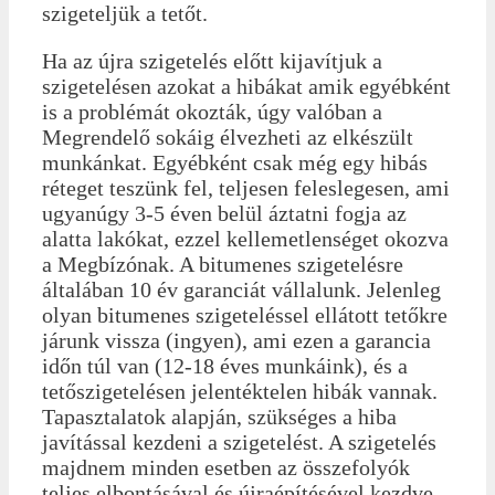
szigeteljük a tetőt.
Ha az újra szigetelés előtt kijavítjuk a
szigetelésen azokat a hibákat amik egyébként
is a problémát okozták, úgy valóban a
Megrendelő sokáig élvezheti az elkészült
munkánkat. Egyébként csak még egy hibás
réteget teszünk fel, teljesen feleslegesen, ami
ugyanúgy 3-5 éven belül áztatni fogja az
alatta lakókat, ezzel kellemetlenséget okozva
a Megbízónak. A bitumenes szigetelésre
általában 10 év garanciát vállalunk. Jelenleg
olyan bitumenes szigeteléssel ellátott tetőkre
járunk vissza (ingyen), ami ezen a garancia
időn túl van (12-18 éves munkáink), és a
tetőszigetelésen jelentéktelen hibák vannak.
Tapasztalatok alapján, szükséges a hiba
javítással kezdeni a szigetelést. A szigetelés
majdnem minden esetben az összefolyók
teljes elbontásával és újraépítésével kezdve,