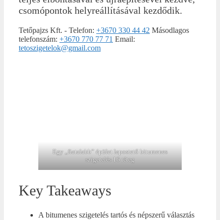
csomópontok helyreállításával kezdődik.
Tetőpajzs Kft.
-
Telefon:
+3670 330 44 42
Másodlagos
telefonszám:
+3670 770 77 71
Email:
tetoszigetelok@gmail.com
Egy „fiatalabb” épület lapostető bitumenes
szigetelés 16 réteg
Key Takeaways
A bitumenes szigetelés tartós és népszerű választás