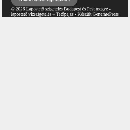
© 2026 Lapostető szigetelés Budapest és Pest megye -
lapostető vízszigetelés – Tetőpajzs
• Készült
GeneratePress