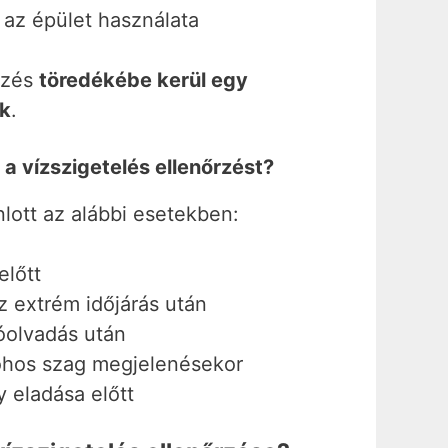
 az épület használata
rzés
töredékébe kerül egy
ek
.
a vízszigetelés ellenőrzést?
lott az alábbi esetekben:
előtt
z extrém időjárás után
óolvadás után
dohos szag megjelenésekor
y eladása előtt