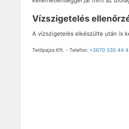
kellemetlenséggel jár mint az utóla
Vízszigetelés ellenőr
A vízszigetelés elkészülte után is 
Tetőpajzs Kft.
-
Telefon:
+3670 330 44 4