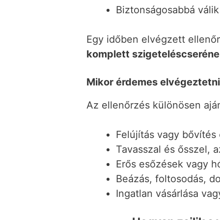
Biztonságosabbá válik
Egy időben elvégzett ellenő
komplett szigeteléscserén
Mikor érdemes elvégeztetni 
Az ellenőrzés különösen aján
Felújítás vagy bővítés 
Tavasszal és ősszel, a
Erős esőzések vagy h
Beázás, foltosodás, 
Ingatlan vásárlása vag