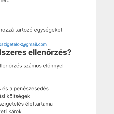
lmet.
a hozzá tartozó egységeket.
oszigetelok@gmail.com
dszeres ellenőrzés?
ellenőrzés számos előnnyel
s és a penészesedés
ási költségek
zigetelés élettartama
eti károk