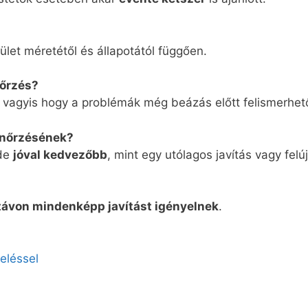
pület méretétől és állapotától függően.
nőrzés?
, vagyis hogy a problémák még beázás előtt felismerhet
lenőrzésének?
 de
jóval kedvezőbb
, mint egy utólagos javítás vagy felúj
távon mindenképp javítást igényelnek
.
eléssel