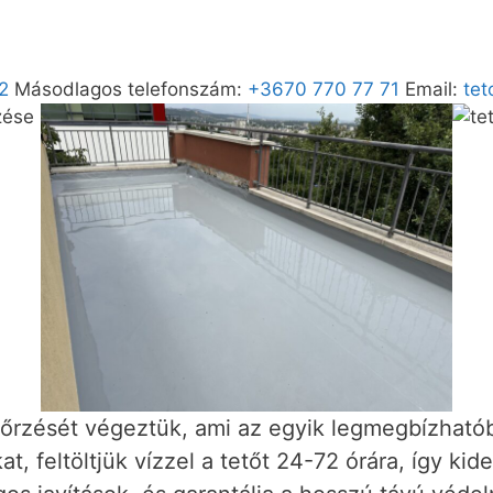
2
Másodlagos telefonszám:
+3670 770 77 71
Email:
tet
nőrzését végeztük, ami az egyik legmegbízhatób
t, feltöltjük vízzel a tetőt 24-72 órára, így ki