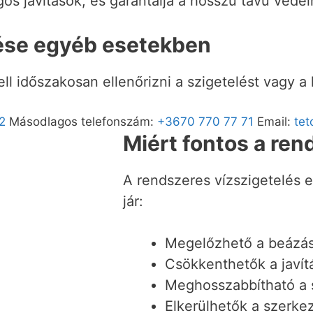
gos javítások, és garantálja a hosszú távú véde
zése egyéb esetekben
kell időszakosan ellenőrizni a szigetelést vagy 
2
Másodlagos telefonszám:
+3670 770 77 71
Email:
tet
Miért fontos a ren
A rendszeres vízszigetelés 
jár:
Megelőzhető a beázá
Csökkenthetők a javít
Meghosszabbítható a s
Elkerülhetők a szerkez