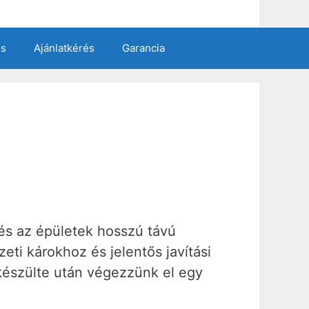
es
Ajánlatkérés
Garancia
és az épületek hosszú távú
eti károkhoz és jelentős javítási
lkészülte után végezzünk el egy