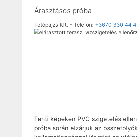
Árasztásos próba
Tetőpajzs Kft.
-
Telefon:
+3670 330 44 4
Fenti képeken PVC szigetelés elle
próba során elzárjuk az összefolyóka