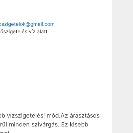
oszigetelok@gmail.com
b vízszigetelési mód.Az árasztásos
derül minden szivárgás. Ez kisebb