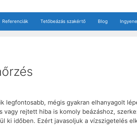
Referenciák
Tetőbeázás szakértő
Blog
Ingyen
nőrzés
k legfontosabb, mégis gyakran elhanyagolt lép
vagy rejtett hiba is komoly beázáshoz, szerkez
l ki időben. Ezért javasoljuk a vízszigetelés e