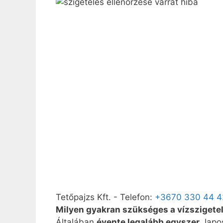
Tetőpajzs Kft.
-
Telefon:
+3670 330 44 4
Milyen gyakran szükséges a vízszigete
Általában
évente legalább egyszer
, lap