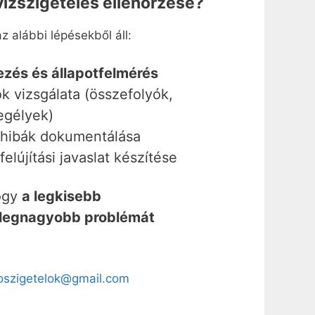
vízszigetelés ellenőrzése?
z alábbi lépésekből áll:
zés és állapotfelmérés
ok vizsgálata (összefolyók,
zegélyek)
 hibák dokumentálása
felújítási javaslat készítése
hogy
a legkisebb
 legnagyobb problémát
oszigetelok@gmail.com