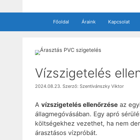
Kilépés
a
tartalomba
Főoldal
Áraink
Kapcsolat
Vízszigetelés elle
2024.08.23.
Szerző:
Szentivánszky Viktor
A
vízszigetelés ellenőrzése
az egyi
állagmegóvásában. Egy apró sérülés 
költségekhez vezethet, ha nem derü
árasztásos vízpróbát.