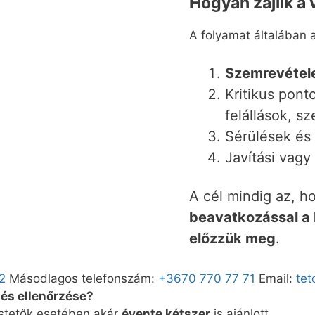
Hogyan zajlik a 
A folyamat általában a
Szemrevétele
Kritikus pont
felállások, s
Sérülések és
Javítási vagy 
A cél mindig az, 
beavatkozással a
előzzük meg
.
2
Másodlagos telefonszám:
+3670 770 77 71
Email:
tet
lés ellenőrzése?
ostetők esetében akár
évente kétszer
is ajánlott.