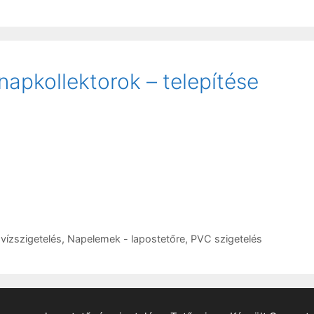
apkollektorok – telepítése
vízszigetelés
,
Napelemek - lapostetőre
,
PVC szigetelés