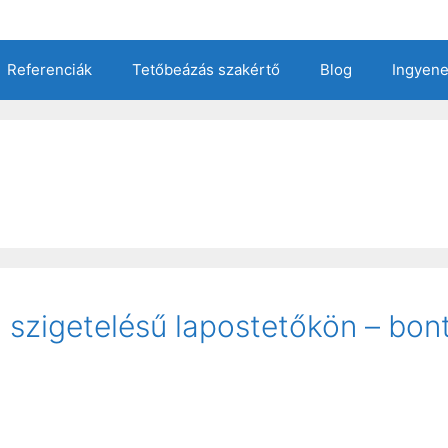
Referenciák
Tetőbeázás szakértő
Blog
Ingyen
szigetelésű lapostetőkön – bont