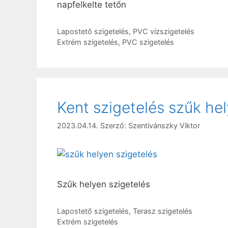
napfelkelte tetőn
Kategória
Lapostető szigetelés
,
PVC vízszigetelés
Címkék
Extrém szigetelés
,
PVC szigetelés
Kent szigetelés szűk he
2023.04.14.
Szerző:
Szentivánszky Viktor
Szűk helyen szigetelés
Kategória
Lapostető szigetelés
,
Terasz szigetelés
Címkék
Extrém szigetelés