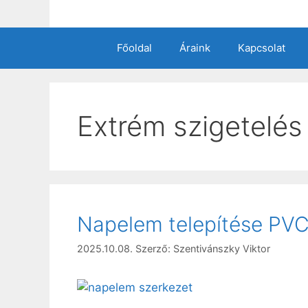
Kilépés
a
tartalomba
Főoldal
Áraink
Kapcsolat
Extrém szigetelés
Napelem telepítése PVC 
2025.10.08.
Szerző:
Szentivánszky Viktor