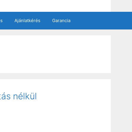
es
Ajánlatkérés
Garancia
ás nélkül