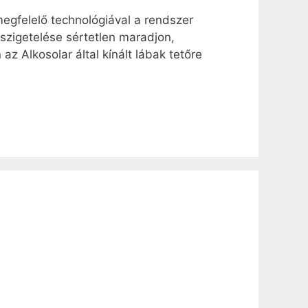
egfelelő technológiával a rendszer
zszigetelése sértetlen maradjon,
z Alkosolar által kínált lábak tetőre