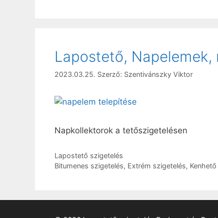
Lapostető, Napelemek, n
2023.03.25.
Szerző:
Szentivánszky Viktor
Napkollektorok a tetőszigetelésen
Kategória
Lapostető szigetelés
Címkék
Bitumenes szigetelés
,
Extrém szigetelés
,
Kenhető 