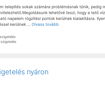
m telepítés sokak számára problémásnak tűnik, pedig m
vitelezhető.Megoldásunk lehetővé teszi, hogy a tető ví
 napelem rögzítési pontok kerülnek kialakításra. Ilyen a
téssel kerülnek …
Olvass tovább
szigetelés
szigetelés
igetelés nyáron