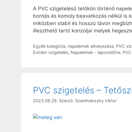
A PVC szigetelésű tetőkön történő napele
bontás és komoly beavatkozás nélkül is ki
miközben stabil és hosszú távon megbízható
illeszthető tartó konzoljai melyek hegesz
Kategória
Egyéb kategória
,
napelemek elhelyezése
,
PVC víz
Címkék
Extrém szigetelés
,
Napelemek - lapostetőre
,
PVC 
PVC szigetelés – Tetősz
2023.08.29.
Szerző:
Szentivánszky Viktor